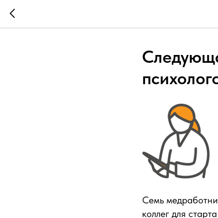
Следующа
психолог
Семь медработник
коллег для старта