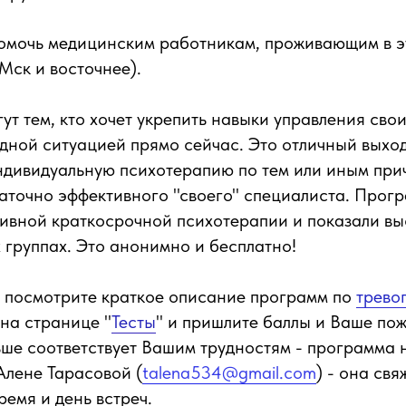
омочь медицинским работникам, проживающим в э
Мск и восточнее).
т тем, кто хочет укрепить навыки управления сво
удной ситуацией прямо сейчас. Это отличный выход 
ндивидуальную психотерапию по тем или иным при
аточно эффективного "своего" специалиста. Прог
тивной краткосрочной психотерапии и показали в
 группах. Это анонимно и бесплатно!
: посмотрите краткое описание программ по
трево
 на странице "
Тесты
" и пришлите баллы и Ваше по
ьше соответствует Вашим трудностям - программа н
 Алене Тарасовой (
talena534@gmail.com
) - она свя
ремя и день встреч.