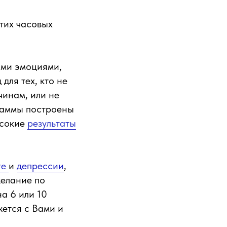
тих часовых
ими эмоциями,
для тех, кто не
чинам, или не
раммы построены
ысокие
результаты
ге
и
депрессии
,
желание по
а 6 или 10
жется с Вами и